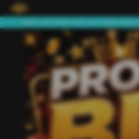
Beranda
Sports+
Slots
Casino
Poker
Lotto
Arcade
Fishing