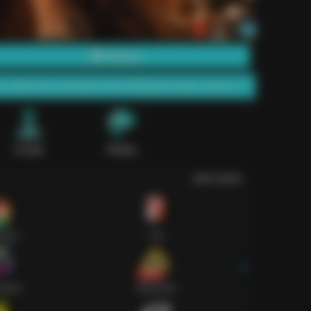
Masuk
lewat mekanisme digital yang praktis, sehingga prosesnya berlangsu
Arcade
Fishing
Lihat semua
nero
TTG
Play
ames
Askmeslot
Liv