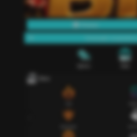
Promosi
Tambang88 menghadirkan program hadiah khusus bagi pengguna
Sports+
Slots
Slots
Hot
IDN
Exclusive
Fat 