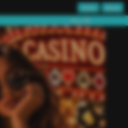
Daftar
Masuk
Menu