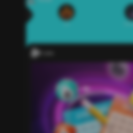
Hot
IDNA
Lotto