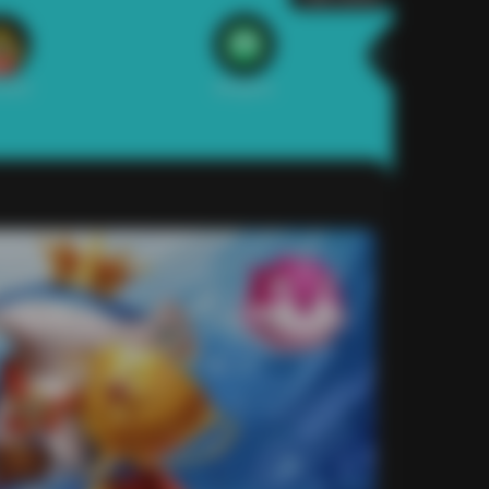
eslot
Minigame
Micro