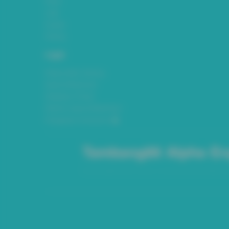
Poker
Lotto
Arcade
Fishing
Legal
Responsible Gaming
Syarat &Ketentuan
Kebijakan Privasi
Referral Syarat &Ketentuan
Pengaduan Konsumen
Tambang88 Alpha Eng
Tambang88 Alpha Engine: Konstruksi Kode Web Ter