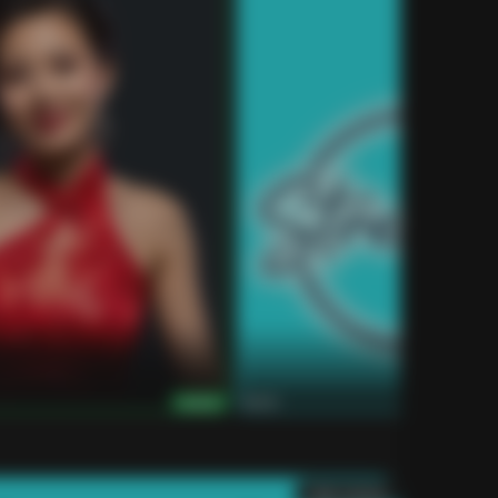
IDNLIVE
Lihat semua