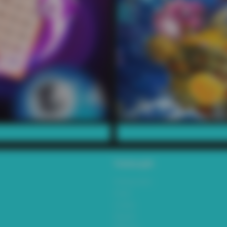
Tambang88
Tentang Kami
Footer
Contact
Deposit