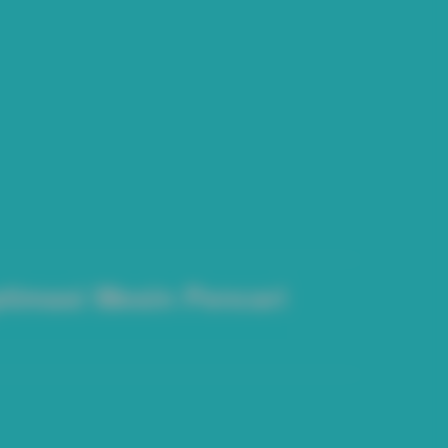
timasi Mesin Pencari